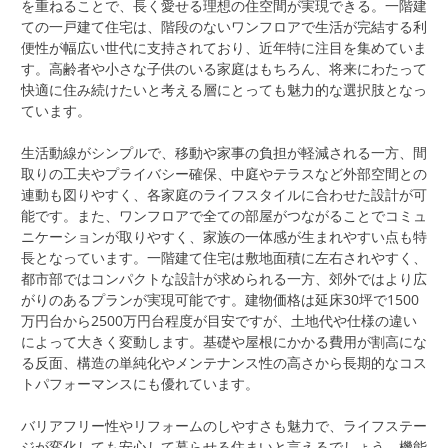
を重ねることで、長く愛せる理想の住空間が実現できる。一階建
ての一戸建て住宅は、階段のないワンフロアで生活が完結する利
便性が幅広い世代に支持されており、近年特に注目を集めていま
す。高齢者や小さな子供のいる家庭はもちろん、将来にわたって
快適に住み続けたいと考える層にとっても魅力的な選択肢となっ
ています。
生活動線がシンプルで、移動や家事の負担が軽減される一方、間
取りの工夫やプライバシー確保、中庭やテラスなど外部空間との
連動も図りやすく、各家庭のライフスタイルに合わせた設計が可
能です。また、ワンフロアで全ての部屋がつながることでコミュ
ニケーションが取りやすく、家族の一体感が生まれやすい点も特
長となっています。一階建て住宅は敷地面積に左右されやすく、
都市部ではコンパクトな設計が求められる一方、郊外ではより広
がりのあるプランが実現可能です。建物価格は延床30坪で1500
万円台から2500万円台程度が目安ですが、土地代や仕様の違い
によって大きく変動します。基礎や屋根にかかる費用が割高にな
る反面、構造の単純化やメンテナンス性の高さから長期的なコス
トパフォーマンスにも優れています。
バリアフリー性やリフォームのしやすさも魅力で、ライフステー
ジが変化しても安心して暮らせる住まいと言えるでしょう。機能