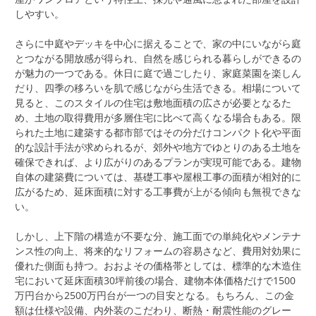
しやすい。
さらに中庭やデッキを中心に据えることで、家の中にいながら庭
とつながる開放感が得られ、自然を感じられる暮らしができるの
が魅力の一つである。休日に庭で過ごしたり、家庭菜園を楽しん
だり、四季の移ろいを肌で感じながら生活できる。相場について
見ると、このスタイルの住宅は敷地面積の広さが必要となるた
め、土地の取得費用が多層住宅に比べて高くなる場合もある。限
られた土地に建築する都市部ではその分だけコンパクト化や平面
的な設計手法が求められるが、郊外や地方でゆとりのある土地を
確保できれば、より広がりのあるプランが実現可能である。建物
自体の建築費については、基礎工事や屋根工事の面積が相対的に
広がるため、延床面積に対する工事費が上がる傾向も無視できな
い。
しかし、上下階の構造が不要な分、施工面での単純化やメンテナ
ンス性の向上、将来的なリフォームの容易さなど、費用対効果に
優れた側面も持つ。おおよその価格帯としては、標準的な木造住
宅において延床面積30坪前後の場合、建物本体価格だけで1500
万円台から2500万円台が一つの目安となる。もちろん、この金
額は仕様や設備、内外装のこだわり、断熱・耐震性能のグレー