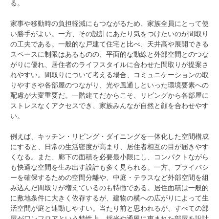
る。
家事や移動時の負担軽減にもつながるため、家族全員にとって使
い勝手がよい。一方、その設計にあたり気をつけたいのが間取り
の工夫である。一般的な戸建て住宅と比べ、天井高や展開できる
スペースに制限はあるものの、平面的な動線と外部空間とのつな
がりに優れ、居住者のライフスタイルに合わせた間取りが提案さ
れやすい。間取りについて考える場合、コミュニケーションの取
りやすさや各部屋のつながり、光や風通しといった環境要素への
配慮が大変重要だ。一階建てだからこそ、リビングから各部屋に
ストレスなくアクセスでき、家族みんなが自然と顔を合わせやす
い。
例えば、キッチン・リビング・ダイニングを一体化した空間構成
にすると、日常の生活密度が高まり、居住者相互の目が届きやす
くなる。また、廊下の面積を必要最小限にし、コンパクトながら
も快適な空間を生み出す設計も多く見られる。一方、プライバシ
ーを確保するための空間分離や、中庭・テラスなど外部空間を組
み込んだ間取りが増えているのも特徴である。居住面積は一般的
に敷地条件に大きく依存するが、建物の横への広がりによって生
活空間が庭と連動しやすい。当たり前と思われるが、すべての部
屋がワンフロアという特性上、採光や通風に恵まれた部屋を設計