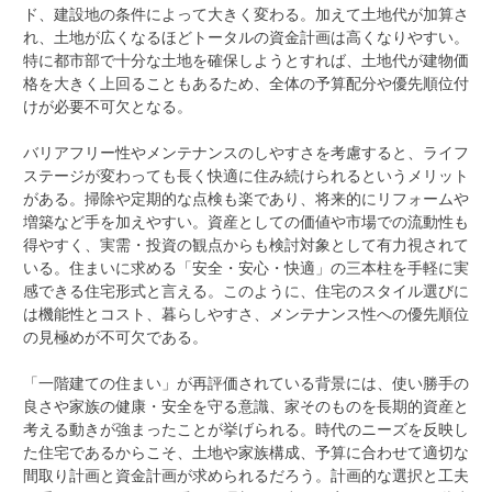
ド、建設地の条件によって大きく変わる。加えて土地代が加算さ
れ、土地が広くなるほどトータルの資金計画は高くなりやすい。
特に都市部で十分な土地を確保しようとすれば、土地代が建物価
格を大きく上回ることもあるため、全体の予算配分や優先順位付
けが必要不可欠となる。
バリアフリー性やメンテナンスのしやすさを考慮すると、ライフ
ステージが変わっても長く快適に住み続けられるというメリット
がある。掃除や定期的な点検も楽であり、将来的にリフォームや
増築など手を加えやすい。資産としての価値や市場での流動性も
得やすく、実需・投資の観点からも検討対象として有力視されて
いる。住まいに求める「安全・安心・快適」の三本柱を手軽に実
感できる住宅形式と言える。このように、住宅のスタイル選びに
は機能性とコスト、暮らしやすさ、メンテナンス性への優先順位
の見極めが不可欠である。
「一階建ての住まい」が再評価されている背景には、使い勝手の
良さや家族の健康・安全を守る意識、家そのものを長期的資産と
考える動きが強まったことが挙げられる。時代のニーズを反映し
た住宅であるからこそ、土地や家族構成、予算に合わせて適切な
間取り計画と資金計画が求められるだろう。計画的な選択と工夫