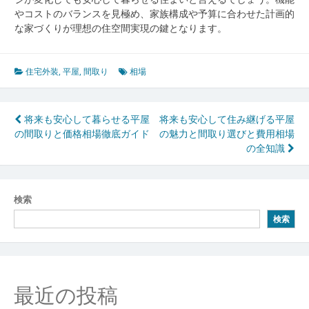
やコストのバランスを見極め、家族構成や予算に合わせた計画的
な家づくりが理想の住空間実現の鍵となります。
住宅外装
,
平屋
,
間取り
相場
投
将来も安心して暮らせる平屋
将来も安心して住み継げる平屋
の間取りと価格相場徹底ガイド
の魅力と間取り選びと費用相場
稿
の全知識
ナ
ビ
検索
ゲ
検索
ー
シ
ョ
最近の投稿
ン