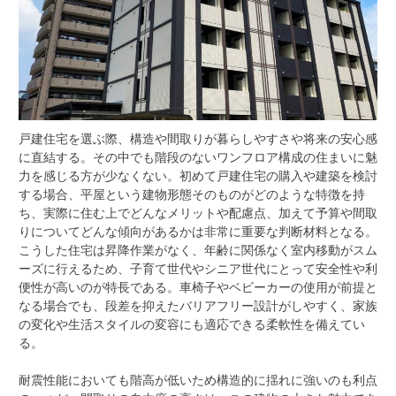
戸建住宅を選ぶ際、構造や間取りが暮らしやすさや将来の安心感
に直結する。
その中でも階段のないワンフロア構成の住まいに魅
力を感じる方が少なくない。初めて戸建住宅の購入や建築を検討
する場合、平屋という建物形態そのものがどのような特徴を持
ち、実際に住む上でどんなメリットや配慮点、加えて予算や間取
りについてどんな傾向があるかは非常に重要な判断材料となる。
こうした住宅は昇降作業がなく、年齢に関係なく室内移動がスム
ーズに行えるため、子育て世代やシニア世代にとって安全性や利
便性が高いのが特長である。車椅子やベビーカーの使用が前提と
なる場合でも、段差を抑えたバリアフリー設計がしやすく、家族
の変化や生活スタイルの変容にも適応できる柔軟性を備えてい
る。
耐震性能においても階高が低いため構造的に揺れに強いのも利点