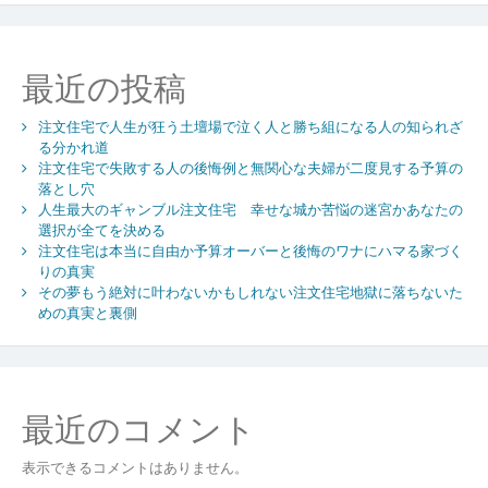
シ
ョ
最近の投稿
ン
注文住宅で人生が狂う土壇場で泣く人と勝ち組になる人の知られざ
る分かれ道
注文住宅で失敗する人の後悔例と無関心な夫婦が二度見する予算の
落とし穴
人生最大のギャンブル注文住宅 幸せな城か苦悩の迷宮かあなたの
選択が全てを決める
注文住宅は本当に自由か予算オーバーと後悔のワナにハマる家づく
りの真実
その夢もう絶対に叶わないかもしれない注文住宅地獄に落ちないた
めの真実と裏側
最近のコメント
表示できるコメントはありません。