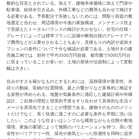
般的な目安とされている。加えて、建物本体価格に加えて門扉や
駐車場、給排水引き込み、外構工事などの費用も合わせて検討す
る必要がある。予算配分で失敗しないためには、間取り前提の敷
地選定と合わせ、周辺環境や今後の家族構成、メンテナンス性ま
で見据えたトータルバランスの検討が欠かせない。住宅の仕様・
グレードによっては標準プランに設備や断熱仕様のグレードアッ
プ費用などが上乗せされることもあり、見積もりの内訳や追加オ
プションの条件について十分な確認が必要である。土地付きの建
売施工例では、郊外で平均3500万円前後、都市圏で5000万円台
に収まっていることが多いが、土地の形状や法規制によって変動
幅は大きい。
住みやすさを確かなものとするためには、温熱環境や遮音性、水
回りの動線、収納の位置関係、庭との繋がりなど多角的に検証す
る姿勢が求められる。地盤や気象条件に適応した建築計画や外構
設計、ご自身の理想と現実的予算をすり合わせて具体的な生活イ
メージを具現化できることが理想である。建物そのもののメリッ
トだけでなく、長く快適に過ごすのに必要な条件も早期に洗い出
したい。このような住まいはシンプルな構造ながらも住態や敷地
環境、家族の要望によって無限のバリエーションを持つ。高い安
全性やバリアフリー性、採光や換気といった快適性を同時に追求