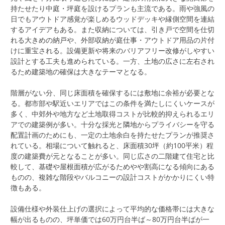
持たせたり中庭・坪庭を設けるプランも主流である。雨や強風の
日でもアウトドア感覚が楽しめるウッドデッキや縁側空間を連結
するアイデアもある。また収納については、引き戸で空間を仕切
れる大きめの納戸や、外部収納が庭仕事・アウトドア用品の片付
けに重宝される。設備更新や将来のバリアフリー改修がしやすい
設計とする工夫も進められている。一方、土地の広さに左右され
るため建築地の確保は大きなテーマとなる。
階層がない分、同じ床面積を確保するには敷地に余裕が必要とな
る。都市部や駅近いエリアではこの条件を満たしにくいケースが
多く、中郊外や地方など土地取得コストが比較的抑えられるエリ
アでの建築例が多い。十分な採光と隣地からプライバシーを守る
配置計画のためにも、一定の土地余白を持たせたプランが推奨さ
れている。相場について触れると、床面積30坪（約100平米）程
度の建築費が元となることが多い。同じ広さの二階建て住宅と比
較して、基礎や屋根面積が広がるためやや割高になる傾向にある
ものの、複雑な階段やバルコニーの設計コストがかかりにくい特
徴もある。
設備仕様や外装仕上げの選択によって平均的な価格帯には大きな
幅が出るものの、坪単価では60万円台半ば～80万円台半ばが一