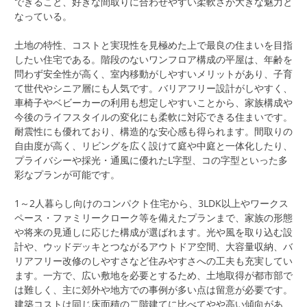
できること、好きな間取りに合わせやすい柔軟さが大きな魅力と
なっている。
土地の特性、コストと実現性を見極めた上で最良の住まいを目指
したい住宅である。階段のないワンフロア構成の平屋は、年齢を
問わず安全性が高く、室内移動がしやすいメリットがあり、子育
て世代やシニア層にも人気です。バリアフリー設計がしやすく、
車椅子やベビーカーの利用も想定しやすいことから、家族構成や
今後のライフスタイルの変化にも柔軟に対応できる住まいです。
耐震性にも優れており、構造的な安心感も得られます。間取りの
自由度が高く、リビングを広く設けて庭や中庭と一体化したり、
プライバシーや採光・通風に優れたL字型、コの字型といった多
彩なプランが可能です。
1～2人暮らし向けのコンパクト住宅から、3LDK以上やワークス
ペース・ファミリークローク等を備えたプランまで、家族の形態
や将来の見通しに応じた構成が選ばれます。光や風を取り込む設
計や、ウッドデッキとつながるアウトドア空間、大容量収納、バ
リアフリー改修のしやすさなど住みやすさへの工夫も充実してい
ます。一方で、広い敷地を必要とするため、土地取得が都市部で
は難しく、主に郊外や地方での事例が多い点は留意が必要です。
建築コストは同じ床面積の二階建てに比べてやや高い傾向があ