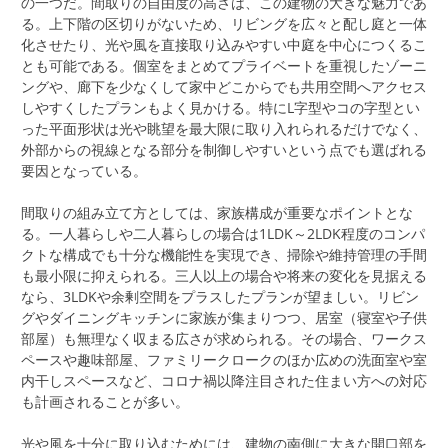
の一つだ。間取りの自由度の高さは、この建物の大きな魅力であ
る。上下階の区切りがないため、リビングを広々と配し庭と一体
化させたり、光や風を直接取り込みやすい中庭を中心につくるこ
とも可能である。個室をまとめてプライベートを重視したゾーニ
ングや、廊下を少なくして家中どこからでも共用空間へアクセス
しやすくしたプランもよく見かける。特にL字型やコの字型とい
った平面形状は光や眺望を最大限に取り入れられるだけでなく、
外部からの視線となる部分を制御しやすいという点でも選ばれる
要因となっている。
間取りの組み立て方としては、家族構成が重要なポイントとな
る。一人暮らしや二人暮らしの場合は1LDK～2LDK程度のコンパ
クトな構成でも十分な機能性を実現でき、掃除や維持管理の手間
も最小限に抑えられる。三人以上の場合や将来の変化を見据える
なら、3LDKや余剰空間をプラスしたプランが望ましい。リビン
グやダイニングキッチンに家族が集まりつつ、居室（寝室や子供
部屋）も無理なく収まる広さが求められる。その場合、ワークス
ペースや趣味部屋、ファミリークロークのほか広めの洗面室や室
内干しスペースなど、コロナ禍以降注目された住まい方への対応
も計画されることが多い。
光や風を十分に取り込むためには、建物の南側に大きな開口部を